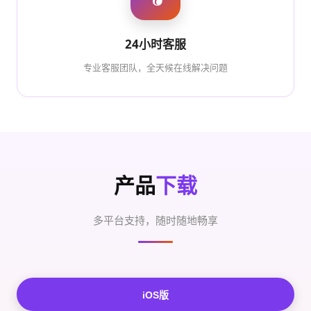
24小时客服
专业客服团队，全天候在线解决问题
产品
下载
多平台支持，随时随地畅享
iOS版