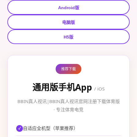
Android版
电脑版
H5版
推荐下载
通用版手机App
/ iOS
BBIN真人视讯|BBIN真人视讯官网注册下载体育版
· 专注体育电竞
自适应全机型（苹果推荐）