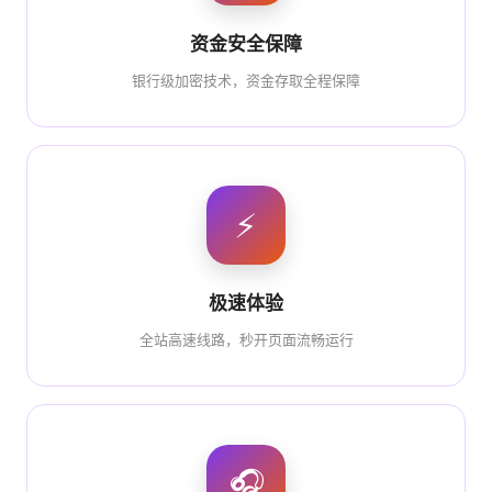
资金安全保障
银行级加密技术，资金存取全程保障
⚡
极速体验
全站高速线路，秒开页面流畅运行
🎧