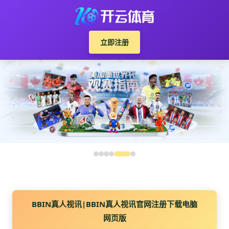
立即注册
BBIN真人视讯|BBIN真人视讯官网注册下载电脑
网页版