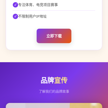
专注体育、电竞项目赛事
不限制用户IP地址
立即下载
品牌
宣传
了解我们的品牌故事